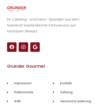
Ihr Catering- und Event- Spezialist aus dem
Saarland! Saarländischer Partyservice auf
höchstem Niveau!
F
I
G
a
n
o
c
s
o
e
t
g
b
a
l
Grunder Gourmet
o
g
e
o
r
k
a
m
Impressum
Kontakt
Datenschutz
Zahlung
AGB
Versand & Lieferung