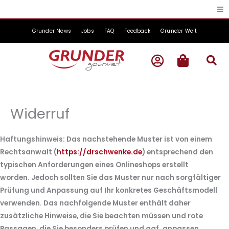
Zum
Inhalt
springen
Grunder News
Jobs
FAQ
Feedback
Grunder Welt
Widerruf
Haftungshinweis: Das nachstehende Muster ist von einem
Rechtsanwalt (
https://drschwenke.de
) entsprechend den
typischen Anforderungen eines Onlineshops erstellt
worden. Jedoch sollten Sie das Muster nur nach sorgfältiger
Prüfung und Anpassung auf Ihr konkretes Geschäftsmodell
verwenden. Das nachfolgende Muster enthält daher
zusätzliche Hinweise, die Sie beachten müssen und rote
Passagen, die Sie besonders prüfen und ggf. anpassen