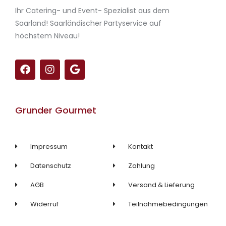
Ihr Catering- und Event- Spezialist aus dem
Saarland! Saarländischer Partyservice auf
höchstem Niveau!
F
I
G
a
n
o
c
s
o
e
t
g
b
a
l
Grunder Gourmet
o
g
e
o
r
k
a
m
Impressum
Kontakt
Datenschutz
Zahlung
AGB
Versand & Lieferung
Widerruf
Teilnahmebedingungen