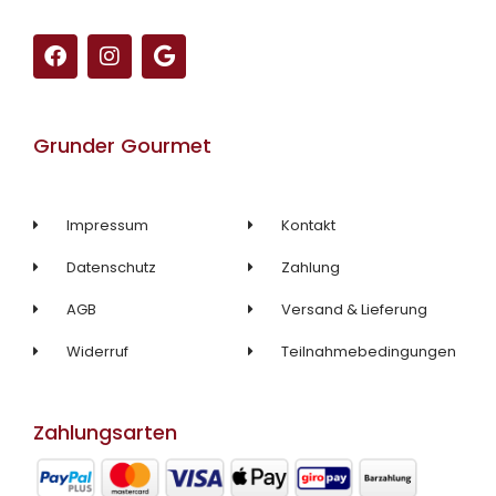
F
I
G
a
n
o
c
s
o
e
t
g
b
a
l
Grunder Gourmet
o
g
e
o
r
k
a
m
Impressum
Kontakt
Datenschutz
Zahlung
AGB
Versand & Lieferung
Widerruf
Teilnahmebedingungen
Zahlungsarten