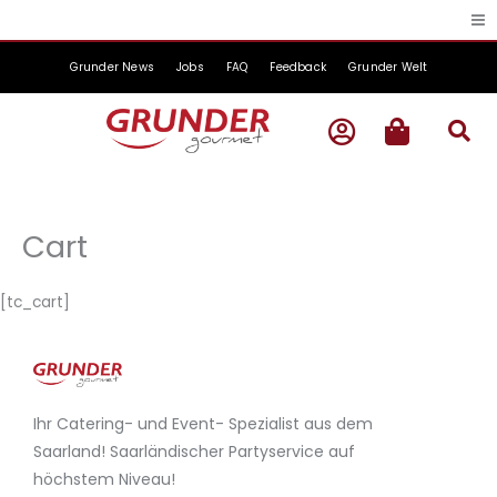
Zum
Inhalt
springen
Grunder News
Jobs
FAQ
Feedback
Grunder Welt
Cart
[tc_cart]
Ihr Catering- und Event- Spezialist aus dem
Saarland! Saarländischer Partyservice auf
höchstem Niveau!