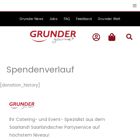
Zum
Inhalt
springen
Grunder News
Jobs
FAQ
Feedback
Grunder Welt
Spendenverlauf
[donation_history]
Ihr Catering- und Event- Spezialist aus dem
Saarland! Saarländischer Partyservice auf
höchstem Niveau!