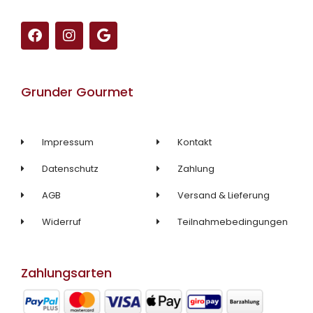
F
I
G
a
n
o
c
s
o
e
t
g
b
a
l
Grunder Gourmet
o
g
e
o
r
k
a
m
Impressum
Kontakt
Datenschutz
Zahlung
AGB
Versand & Lieferung
Widerruf
Teilnahmebedingungen
Zahlungsarten