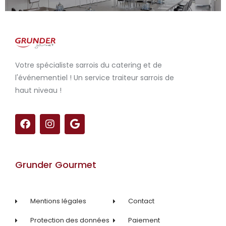
Votre spécialiste sarrois du catering et de
l'événementiel ! Un service traiteur sarrois de
haut niveau !
F
I
G
a
n
o
c
s
o
e
t
g
b
a
l
Grunder Gourmet
o
g
e
o
r
k
a
m
Mentions légales
Contact
Protection des données
Paiement