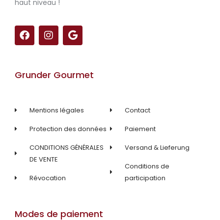
haut niveau !
F
I
G
a
n
o
c
s
o
e
t
g
b
a
l
Grunder Gourmet
o
g
e
o
r
k
a
m
Mentions légales
Contact
Protection des données
Paiement
CONDITIONS GÉNÉRALES
Versand & Lieferung
DE VENTE
Conditions de
Révocation
participation
Modes de paiement