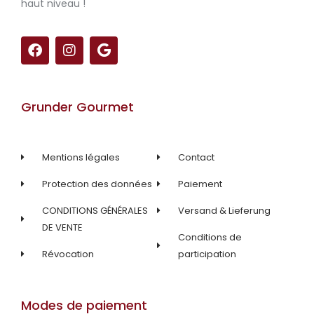
haut niveau !
F
I
G
a
n
o
c
s
o
e
t
g
b
a
l
Grunder Gourmet
o
g
e
o
r
k
a
m
Mentions légales
Contact
Protection des données
Paiement
CONDITIONS GÉNÉRALES
Versand & Lieferung
DE VENTE
Conditions de
Révocation
participation
Modes de paiement